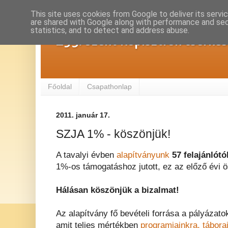
This site uses cookies from Google to deliver its servi
are shared with Google along with performance and secu
statistics, and to detect and address abuse.
293. Szent Kapisztrán cserké
Főoldal
Csapathonlap
2011. január 17.
SZJA 1% - köszönjük!
A tavalyi évben
alapítványunk
57 felajánlótó
1%-os támogatáshoz jutott, ez az előző évi
Hálásan köszönjük a bizalmat!
Az alapítvány fő bevételi forrása a pályázat
amit teljes mértékben
programjainkra, tábora