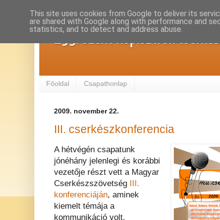
This site uses cookies from Google to deliver its servi
are shared with Google along with performance and secu
statistics, and to detect and address abuse.
293. Szent Kapisztrán cserké
Főoldal
Csapathonlap
2009. november 22.
III. cserkészkonferencia
A hétvégén csapatunk
jónéhány jelenlegi és korábbi
vezetője részt vett a Magyar
Cserkészszövetség
III.
konferenciáján
, aminek
kiemelt témája a
kommunikáció volt.