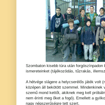
Szombaton kisebb túra után forgószínpadon 
ismereteinket (tájékozódás, tűzrakás, illems
A hétvége slágere a helycserélős játék volt (
középen áll bekötött szemmel. Mindenkinek 
szemű mond kettőt, akiknek meg kell próbálni
nem érinti meg őket a fogó). Emellett a gyilk
nagy népszerűségre tett szert.