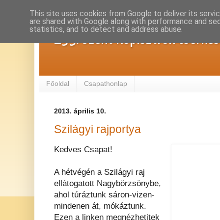
This site uses cookies from Google to deliver its servi
are shared with Google along with performance and secu
statistics, and to detect and address abuse.
293. Szent Kapisztrán cserké
Főoldal
Csapathonlap
2013. április 10.
Szilágyi rajportya
Kedves Csapat!
A hétvégén a Szilágyi raj
ellátogatott Nagybörzsönybe,
ahol túráztunk sáron-vizen-
mindenen át, mókáztunk.
Ezen a linken megnézhetitek